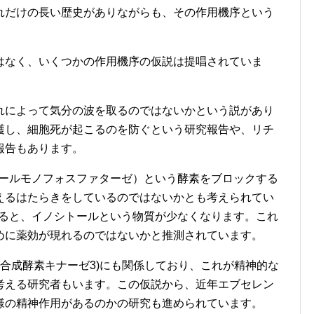
れだけの長い歴史がありながらも、その作用機序という
はなく、いくつかの作用機序の仮説は提唱されていま
れによって気分の波を取るのではないかという説があり
護し、細胞死が起こるのを防ぐという研究報告や、リチ
報告もあります。
シトールモノフォスファターゼ）という酵素をブロックする
えるはたらきをしているのではないかとも考えられてい
クすると、イノシトールという物質が少なくなります。これ
めに薬効が現れるのではないかと推測されています。
ン合成酵素キナーゼ3)にも関係しており、これが精神的な
考える研究者もいます。この仮説から、近年エブセレン
様の精神作用があるのかの研究も進められています。