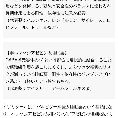
用などを発揮する。効果と安全性のバランスに優れるが
長期使用による耐性・依存性に注意が必要
（代表薬：ハルシオン、レンドルミン、サイレース、ロ
ヒプノール、ドラールなど）
【非ベンゾジアゼピン系睡眠薬】
GABA-A受容体のω1という部位に選択的に結合すること
で筋弛緩作用を起こしにくくし、ふらつきや転倒のリス
クが減っている睡眠薬。耐性・依存性はベンゾジアゼピ
ン系よりは軽いという報告もある。
（代表薬：マイスリー、アモバン、ルネスタ）
イソミタールは、バルビツール酸系睡眠薬という種類にな
り、ベンゾジアゼピン系/非ベンゾジアゼピン系睡眠薬より