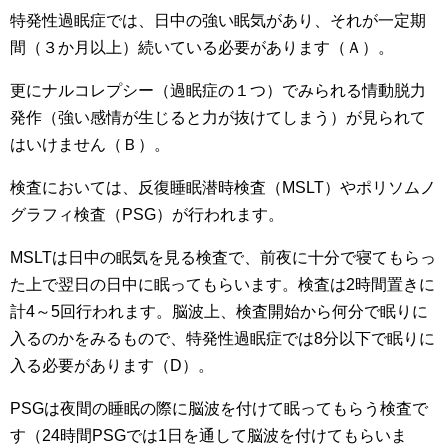
特発性過眠症では、日中の強い眠気があり、それが一定期
間（３か月以上）続いている必要があります（Ａ）。
更にナルコレプシー（過眠症の１つ）でみられる情動脱力
発作（強い感情が生じると力が抜けてしまう）が見られて
はいけません（Ｂ）。
検査においては、反復睡眠潜時検査（MSLT）やポリソムノ
グラフィ検査（PSG）が行われます。
MSLTは日中の眠気を見る検査で、前夜に十分で寝てもらっ
た上で翌日の日中に眠ってもらいます。検査は2時間置きに
計4～5回行われます。脳波上、検査開始から何分で眠りに
入るのかをみるもので、特発性過眠症では8分以下で眠りに
入る必要があります（D）。
PSGは夜間の睡眠の際に脳波を付けて眠ってもらう検査で
す（24時間PSGでは1日を通して脳波を付けてもらいま