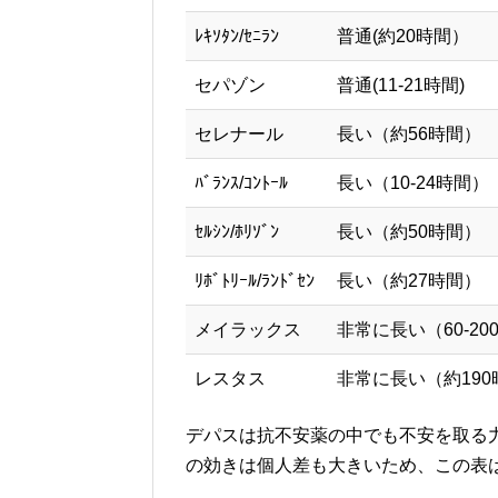
ﾚｷｿﾀﾝ/ｾﾆﾗﾝ
普通(約20時間）
セパゾン
普通(11-21時間)
セレナール
長い（約56時間）
ﾊﾞﾗﾝｽ/ｺﾝﾄｰﾙ
長い（10-24時間）
ｾﾙｼﾝ/ﾎﾘｿﾞﾝ
長い（約50時間）
ﾘﾎﾞﾄﾘｰﾙ/ﾗﾝﾄﾞｾﾝ
長い（約27時間）
メイラックス
非常に長い（60-20
レスタス
非常に長い（約190
デパスは抗不安薬の中でも不安を取る
の効きは個人差も大きいため、この表