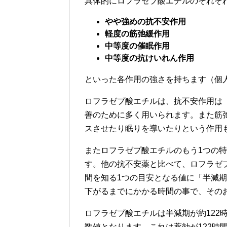
具体的にロフラゼプ酸エチルのそれぞ
やや強めの抗不安作用
軽度の筋弛緩作用
中等度の催眠作用
中等度の抗けいれん作用
といった各作用の強さを持ちます（個
ロフラゼプ酸エチルは、抗不安作用は
善のために多く用いられます。また筋
スさせたり眠りを導いたりという作用
またロフラゼプ酸エチルのもう1つの
す。他の抗不安薬と比べて、ロフラゼ
間を知る1つの目安となる値に「半減
下がるまでにかかる時間の事で、その
ロフラゼプ酸エチルは半減期が約122
数値となります。これは薬効が122時