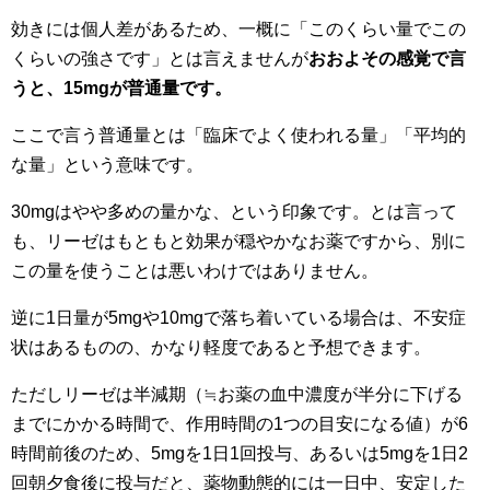
効きには個人差があるため、一概に「このくらい量でこの
くらいの強さです」とは言えませんが
おおよその感覚で言
うと、15mgが普通量です。
ここで言う普通量とは「臨床でよく使われる量」「平均的
な量」という意味です。
30mgはやや多めの量かな、という印象です。とは言って
も、リーゼはもともと効果が穏やかなお薬ですから、
別に
この量を使うことは悪いわけではありません。
逆に1日量が5mgや10mgで落ち着いている場合は、不安症
状はあるものの、かなり軽度であると予想できます。
ただしリーゼは半減期（≒お薬の血中濃度が半分に下げる
までにかかる時間で、作用時間の1つの目安になる値）が6
時間前後のため、5mgを1日1回投与、あるいは5mgを1日2
回朝夕食後に投与だと、薬物動態的には一日中、安定した