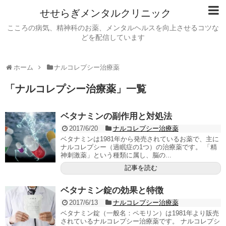
せせらぎメンタルクリニック
こころの病気、精神科のお薬、メンタルヘルスを向上させるコツな
どを配信しています
ホーム
ナルコレプシー治療薬
「
ナルコレプシー治療薬
」
一覧
ベタナミンの副作用と対処法
2017/6/20
ナルコレプシー治療薬
ベタナミンは1981年から発売されているお薬で、主に
ナルコレプシー（過眠症の1つ）の治療薬です。 「精
神刺激薬」という種類に属し、脳の...
記事を読む
ベタナミン錠の効果と特徴
2017/6/13
ナルコレプシー治療薬
ベタナミン錠（一般名：ペモリン）は1981年より販売
されているナルコレプシー治療薬です。 ナルコレプシ