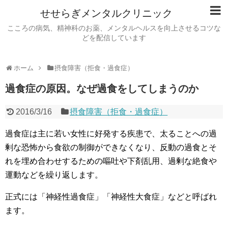
せせらぎメンタルクリニック
こころの病気、精神科のお薬、メンタルヘルスを向上させるコツな
どを配信しています
ホーム
摂食障害（拒食・過食症）
過食症の原因。なぜ過食をしてしまうのか
2016/3/16
摂食障害（拒食・過食症）
過食症は主に若い女性に好発する疾患で、太ることへの過
剰な恐怖から食欲の制御ができなくなり、反動の過食とそ
れを埋め合わせするための嘔吐や下剤乱用、過剰な絶食や
運動などを繰り返します。
正式には「神経性過食症」「神経性大食症」などと呼ばれ
ます。