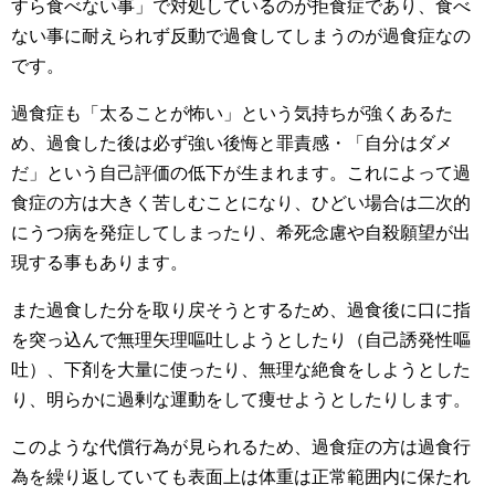
すら食べない事」で対処しているのが拒食症であり、食べ
ない事に耐えられず反動で過食してしまうのが過食症なの
です。
過食症も「太ることが怖い」という気持ちが強くあるた
め、過食した後は必ず強い後悔と罪責感・「自分はダメ
だ」という自己評価の低下が生まれます。これによって過
食症の方は大きく苦しむことになり、ひどい場合は二次的
にうつ病を発症してしまったり、希死念慮や自殺願望が出
現する事もあります。
また過食した分を取り戻そうとするため、過食後に口に指
を突っ込んで無理矢理嘔吐しようとしたり（自己誘発性嘔
吐）、下剤を大量に使ったり、無理な絶食をしようとした
り、明らかに過剰な運動をして痩せようとしたりします。
このような代償行為が見られるため、過食症の方は過食行
為を繰り返していても表面上は体重は正常範囲内に保たれ