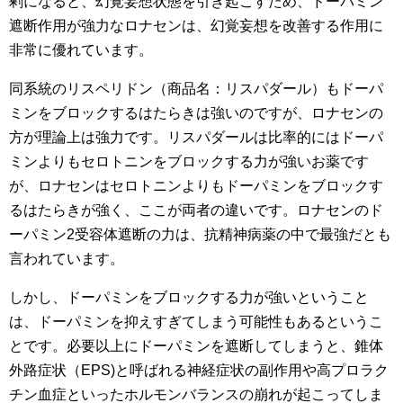
剰になると、幻覚妄想状態を引き起こすため、ドーパミン
遮断作用が強力なロナセンは、幻覚妄想を改善する作用に
非常に優れています。
同系統のリスペリドン（商品名：リスパダール）もドーパ
ミンをブロックするはたらきは強いのですが、ロナセンの
方が理論上は強力です。リスパダールは比率的にはドーパ
ミンよりもセロトニンをブロックする力が強いお薬です
が、ロナセンはセロトニンよりもドーパミンをブロックす
るはたらきが強く、ここが両者の違いです。ロナセンのド
ーパミン2受容体遮断の力は、抗精神病薬の中で最強だとも
言われています。
しかし、ドーパミンをブロックする力が強いということ
は、ドーパミンを抑えすぎてしまう可能性もあるというこ
とです。必要以上にドーパミンを遮断してしまうと、錐体
外路症状（EPS)と呼ばれる神経症状の副作用や高プロラク
チン血症といったホルモンバランスの崩れが起こってしま