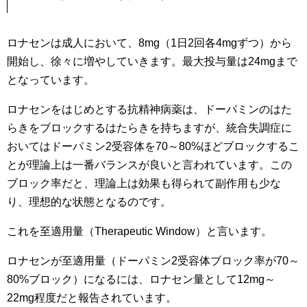
ロナセンは成人において、8mg（1日2回各4mgずつ）から
開始し、徐々に増やしていきます。最大投与量は24mgまで
となっています。
ロナセンをはじめとする抗精神病薬は、ドーパミンのはた
らきをブロックするはたらきを持ちますが、統合失調症に
おいてはドーパミン2受容体を70～80%ほどブロックするこ
とが理論上は一番バランスが良いと言われています。この
ブロック率だと、理論上は効果も得られて副作用も少な
り、理想的な状態となるのです。
これを至適用量（Therapeutic Window）と言います。
ロナセンが至適用量（ドーパミン2受容体ブロック率が70～
80%ブロック）になるには、ロナセン量として12mg～
22mg程度だと報告されています。