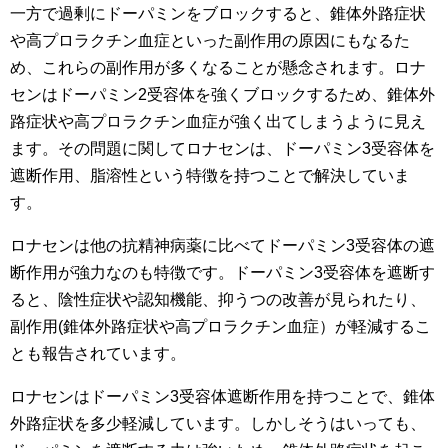
一方で過剰にドーパミンをブロックすると、錐体外路症状
や高プロラクチン血症といった副作用の原因にもなるた
め、これらの副作用が多くなることが懸念されます。ロナ
センはドーパミン2受容体を強くブロックするため、錐体外
路症状や高プロラクチン血症が強く出てしまうように見え
ます。その問題に関してロナセンは、ドーパミン3受容体を
遮断作用、脂溶性という特徴を持つことで解決していま
す。
ロナセンは他の抗精神病薬に比べてドーパミン3受容体の遮
断作用が強力なのも特徴です。ドーパミン3受容体を遮断す
ると、陰性症状や認知機能、抑うつの改善が見られたり、
副作用(錐体外路症状や高プロラクチン血症）が軽減するこ
とも報告されています。
ロナセンはドーパミン3受容体遮断作用を持つことで、錐体
外路症状を多少軽減しています。しかしそうはいっても、