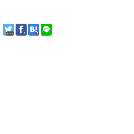
error
0