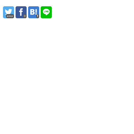
error
0