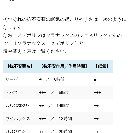
それぞれの抗不安薬の眠気の起こりやすさは、次のように
なります。
なお、メデポリンはソラナックスのジェネリックですの
で、〔ソラナックス＝メデポリン〕と
読み替えて表はご覧ください。
【抗不安薬名】
【抗不安作用／作用時間】
【眠気】
リーゼ
+ ／ 6時間
±
デパス
+++ ／ 6時間
+++
ｿﾗﾅｯｸｽ/ｺﾝｽﾀﾝ
++ ／ 14時間
++
ワイパックス
+++ ／ 12時間
++
ﾚｷｿﾀﾝ/ｾﾆﾗﾝ
+++ ／ 20時間
++