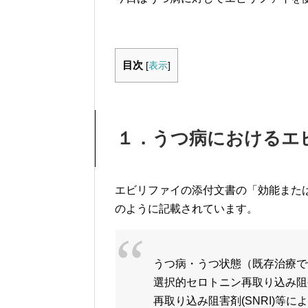
目次
[
表示
]
１．うつ病におけるエ
エビリファイの添付文書の「効能また
のように記載されています。
うつ病・うつ状態（既存治療で
選択的セロトニン再取り込み阻害
再取り込み阻害剤(SNRI)等