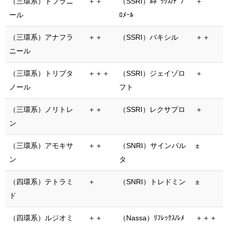
（三環系）トフラニ
＋＋
（SSRI）ﾙﾎﾞｯｸｽ/ﾃﾞﾌﾟ
＋
ール
ﾛﾒｰﾙ
（三環系）アナフラ
＋＋
（SSRI）パキシル
＋＋
ニール
（三環系）トリプタ
＋＋＋
（SSRI）ジェイゾロ
＋
ノール
フト
（三環系）ノリトレ
＋＋
（SSRI）レクサプロ
＋
ン
（三環系）アモキサ
＋＋
（SNRI）サインバル
±
ン
タ
（四環系）テトラミ
＋
（SNRI）トレドミン
±
ド
（四環系）ルジオミ
＋＋
（Nassa）ﾘﾌﾚｯｸｽ/ﾚﾒ
＋＋＋