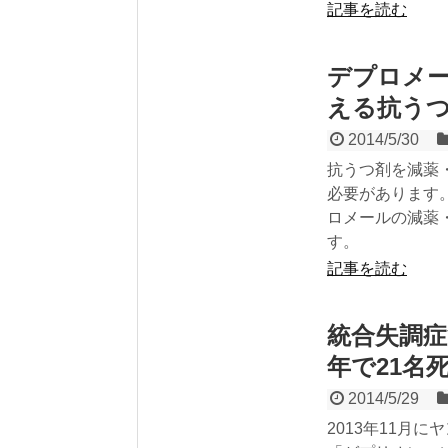
記事を読む
デプロメ
える抗う
2014/5/30
抗うつ剤を減薬
必要があります
ロメールの減薬
す。
記事を読む
統合失調
年で21名
2014/5/29
2013年11月