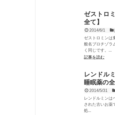
ゼストロミ
全て】
2014/6/1
ゼストロミンは
般名ブロチゾラ
く同じです。...
記事を読む
レンドル
睡眠薬の
2014/5/31
レンドルミンはベ
された古いお薬
処...