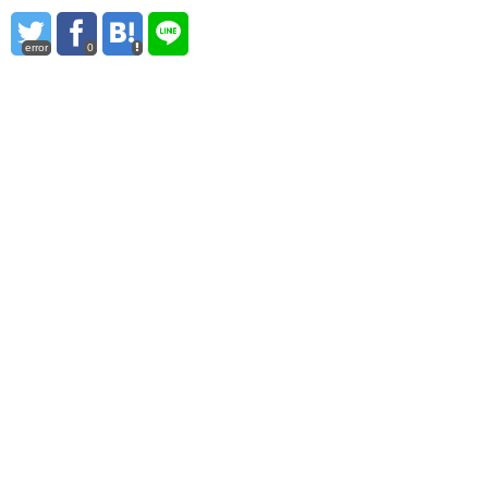
error
0