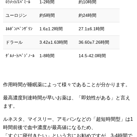
ﾛﾗﾒｯﾄ/ｴﾊﾞﾐｰﾙ
1-2時間
約10時間
ユーロジン
約5時間
約24時間
ﾈﾙﾎﾞﾝ/ﾍﾞﾝｻﾞﾘﾝ
1.6±1.2時間
27.1±6.1時間
ドラール
3.42±1.63時間
36.60±7.26時間
ﾀﾞﾙﾒｰﾄ/ﾍﾞｼﾞﾉｰﾙ
1-8時間
14.5-42.0時間
作用時間が睡眠薬によって様々であることが分かります。
最高濃度到達時間が早いお薬は、「即効性がある」と言え
ます。
ルネスタ、マイスリー、アモバンなどの「超短時間型」は1
時間前後で血中濃度が最高値になるため、
「すぐに寝付きたい」という方にお勧めですが、3-4時間で