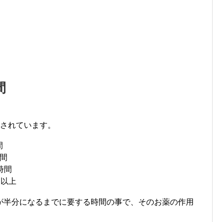
間
類されています。
間
時間
時間
間以上
が半分になるまでに要する時間の事で、そのお薬の作用