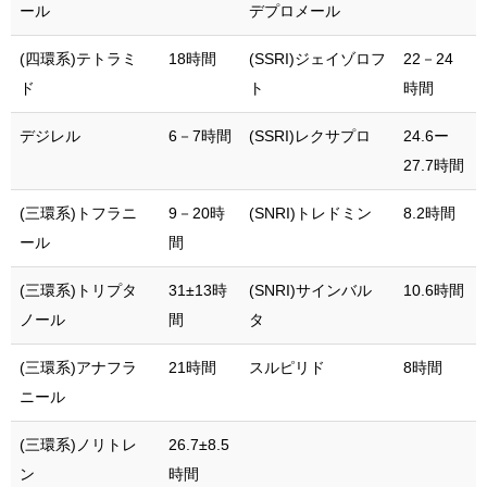
ール
デプロメール
(四環系)テトラミ
18時間
(SSRI)ジェイゾロフ
22－24
ド
ト
時間
デジレル
6－7時間
(SSRI)レクサプロ
24.6ー
27.7時間
(三環系)トフラニ
9－20時
(SNRI)トレドミン
8.2時間
ール
間
(三環系)トリプタ
31±13時
(SNRI)サインバル
10.6時間
ノール
間
タ
(三環系)アナフラ
21時間
スルピリド
8時間
ニール
(三環系)ノリトレ
26.7±8.5
ン
時間