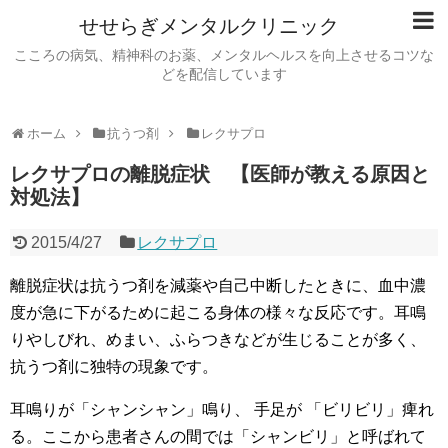
せせらぎメンタルクリニック
こころの病気、精神科のお薬、メンタルヘルスを向上させるコツな
どを配信しています
ホーム
抗うつ剤
レクサプロ
レクサプロの離脱症状 【医師が教える原因と
対処法】
2015/4/27
レクサプロ
離脱症状は抗うつ剤を減薬や自己中断したときに、血中濃
度が急に下がるために起こる身体の様々な反応です。耳鳴
りやしびれ、めまい、ふらつきなどが
生じることが多く、
抗うつ剤に独特の現象です。
耳鳴りが「シャンシャン」鳴り、 手足が 「ビリビリ」痺れ
る。ここから患者さんの間では「シャンビリ」と呼ばれて