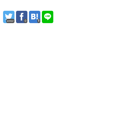
error
0