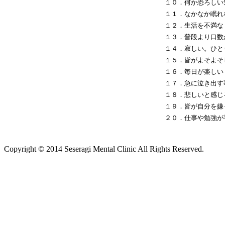
１０．何か恐ろしい
１１．なかなか眠れ
１２．生活を不満な
１３．普段より口数
１４．寂しい。ひと
１５．皆がよそよそ
１６．毎日が楽しい
１７．急に泣き出す
１８．悲しいと感じ
１９．皆が自分を嫌
２０．仕事や勉強が
Copyright © 2014 Seseragi Mental Clinic All Rights Reserved.