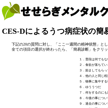
CES-Dによるうつ病症状の簡
下記の20の質問に対し、「ここ一週間の精神状態」と
全ての項目の選択が終わったら、「簡易診断」をクリッ
１．普段は何でもな
２．食欲が落ちてい
３．励ましてもらっ
４．他の人と同じ程
５．物事に集中する
６．ゆううつだ
７．何をするのにも
８．今後の事につい
９．過去の事につい